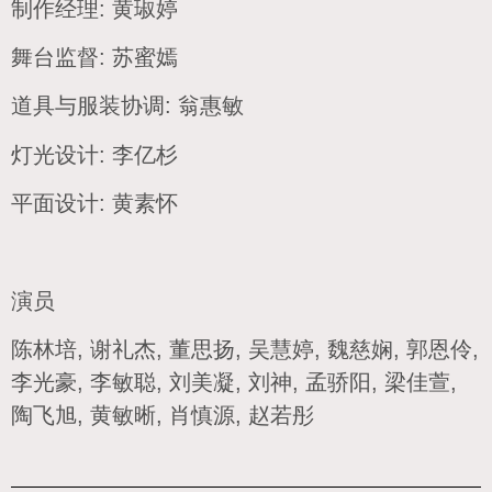
制作经理: 黄琡婷
舞台监督: 苏蜜嫣
道具与服装协调: 翁惠敏
灯光设计: 李亿杉
平面设计: 黄素怀
演员
陈林培, 谢礼杰, 董思扬, 吴慧婷, 魏慈娴, 郭恩伶,
李光豪, 李敏聪, 刘美凝, 刘神, 孟骄阳, 梁佳萱,
陶飞旭, 黄敏晰, 肖慎源, 赵若彤