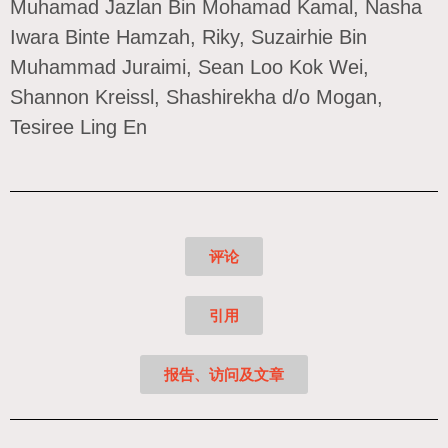
Muhamad Jazlan Bin Mohamad Kamal, Nasha
Iwara Binte Hamzah, Riky, Suzairhie Bin
Muhammad Juraimi, Sean Loo Kok Wei,
Shannon Kreissl, Shashirekha d/o Mogan,
Tesiree Ling En
评论
引用
报告、访问及文章